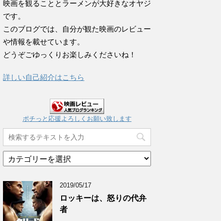
映画を観ることとラーメンが大好きなオヤジ
です。
このブログでは、自分が観た映画のレビュー
や情報を載せています。
どうぞごゆっくりお楽しみくださいね！
詳しい自己紹介はこちら
ポチっと応援よろしくお願い致します
カ
テ
ゴ
2019/05/17
リ
ー
ロッキーは、怒りの代弁
ア
者
ー