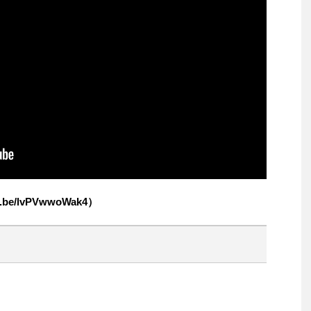
.be/lvPVwwoWak4）