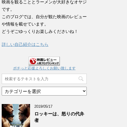
映画を観ることとラーメンが大好きなオヤジ
です。
このブログでは、自分が観た映画のレビュー
や情報を載せています。
どうぞごゆっくりお楽しみくださいね！
詳しい自己紹介はこちら
ポチっと応援よろしくお願い致します
カ
テ
ゴ
2019/05/17
リ
ー
ロッキーは、怒りの代弁
ア
者
ー