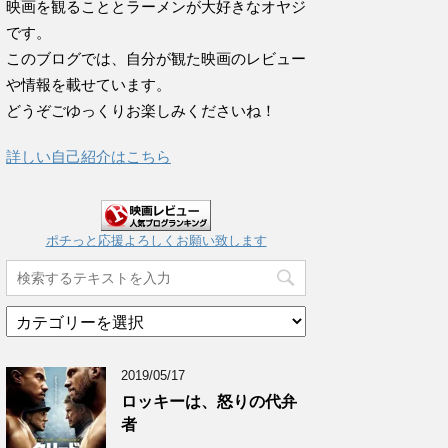
映画を観ることとラーメンが大好きなオヤジ
です。
このブログでは、自分が観た映画のレビュー
や情報を載せています。
どうぞごゆっくりお楽しみくださいね！
詳しい自己紹介はこちら
ポチっと応援よろしくお願い致します
カ
テ
ゴ
2019/05/17
リ
ー
ロッキーは、怒りの代弁
ア
者
ー