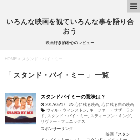
いろんな映画を観ていろんな事を語り合
おう
映画好き的朴心のレビュー
HOME
>
スタンド・バイ・ミー
「 スタンド・バイ・ミー 」 一覧
スタンドバイミーの意味は？
2017/05/17
-
心に残る映画
,
心に残る曲の映画
ウィル・ウィンストン
,
キーファー・サザーラン
ド
,
スタンド・バイ・ミー
,
スティーブン・キング
,
リヴァー・フェニックス
スポンサーリンク
映画「スタン
ド・バイ・ミー」より スタンド・バイ・ミー